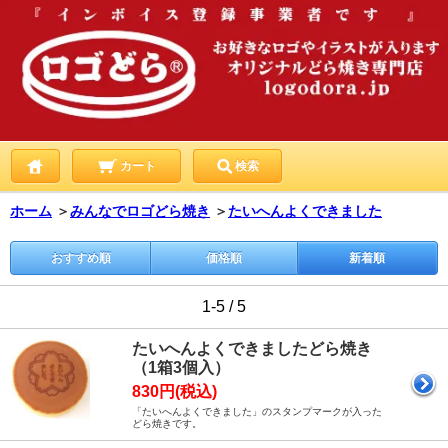
カート
検索
ホーム
＞
みんなでロゴどら焼き
＞
たいへんよくできました
おすすめ順
価格順
新着順
1-5 / 5
たいへんよくできましたどら焼き
（1箱3個入）
830円(税込)
「たいへんよくできました」のスタンプマークが入った
どら焼きです。