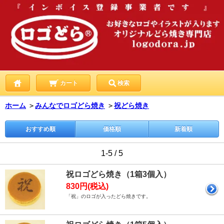
カート
検索
ホーム
＞
みんなでロゴどら焼き
＞
祝どら焼き
おすすめ順
価格順
新着順
1-5 / 5
祝ロゴどら焼き（1箱3個入）
830円(税込)
「祝」のロゴが入ったどら焼きです。