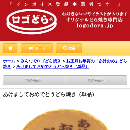
カート
検索
ホーム
＞
みんなでロゴどら焼き
＞
お正月お年賀の「あけおめ」どら
焼き
＞
あけましておめでとうどら焼き（単品）
前の商品へ
次の商品へ
あけましておめでとうどら焼き（単品）