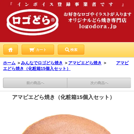
カート
検索
ホーム
＞
みんなでロゴどら焼き
＞
アマビエどら焼き
＞
アマビ
エどら焼き（化粧箱15個入セット）
前の商品へ
次の商品へ
アマビエどら焼き（化粧箱15個入セット）