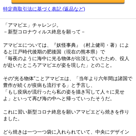
特定商取引法に基づく表記 (返品など)
「アマビエ」チャレンジ。
－新型コロナウィルス終息を願って－
アマビエについては、『妖怪事典』（村上健司・著）によ
ると江戸時代後期の肥後国（現在の熊本県）で
「毎夜のように海中に光る物体が出没していたため、役人
が赴いたところアマビエが姿を現した」とのこと。
その“光る物体”ことアマビエは、「当年より六年間は諸国で
豊作が続くが疫病も流行する」と予言し、
「もし疫病が流行ったら私の姿を描き写して人々に見せ
よ」といって再び海の中へと帰っていったそうだ。
これに習い新型コロナ終息を願いアマビエどら焼きを作り
ました。
どら焼きは一つ一つ袋に入れられていて、中央にデザイン