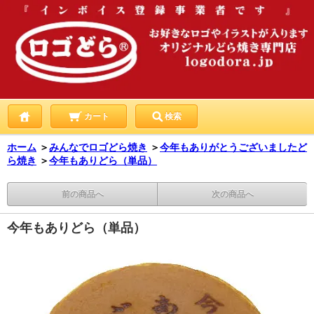
カート
検索
ホーム
＞
みんなでロゴどら焼き
＞
今年もありがとうございましたど
ら焼き
＞
今年もありどら（単品）
前の商品へ
次の商品へ
今年もありどら（単品）