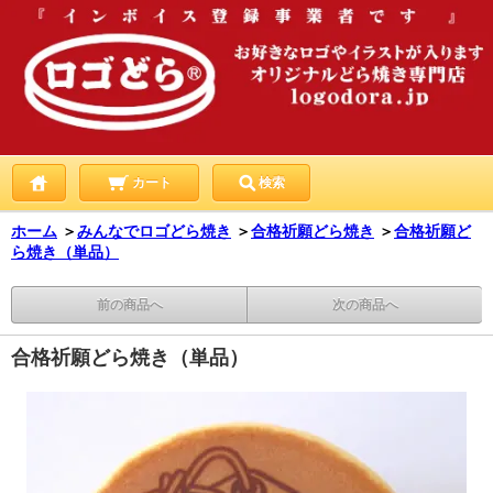
カート
検索
ホーム
＞
みんなでロゴどら焼き
＞
合格祈願どら焼き
＞
合格祈願ど
ら焼き（単品）
前の商品へ
次の商品へ
合格祈願どら焼き（単品）