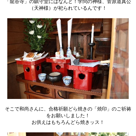
「龍谷寺」の鎮守堂にはなんと！学問の神様、菅原道真公
（天神様）が祀られているんです！
そこで和尚さんに、合格祈願どら焼きの「焼印」のご祈祷
をお願いしました！
お供えはもちろんどら焼きッス！