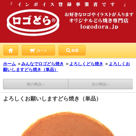
カート
検索
ホーム
＞
みんなでロゴどら焼き
＞
よろしくどら焼き
＞
よろしくお
願いしますどら焼き（単品）
前の商品へ
次の商品へ
よろしくお願いしますどら焼き（単品）