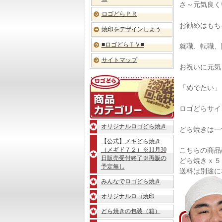
き」
さ～元気良く
ご
ロゴどらＰＲ
案
お勧めはもち
内
焼印をデザインしよう
■ロゴどらＴＶ■
就職、転職、
サイトマップ
お祝いに元気
ロ
ゴ
「めでたい」
ど
ら
ロゴどらサイ
「ど
ら
オリジナルロゴどら焼き
焼
どら焼きは一
き」
【公式】メギどら焼き
商
（メギド７２）※11月30
こちらの商品
品
日販売受付終了※再販の
どら焼きｘ５
カ
予定無し
テ
送料は別途に
ゴ
みんなでロゴどら焼き
リ
ー
オリジナルロゴ焼印
どら焼きの包装（箱）