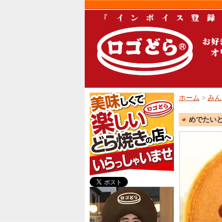
美
ホーム
>
みん
味
し
めでたいど
く
て
楽
し
い
ど
ら
焼
き
の
店
「ロ