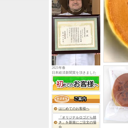
ゴ
ど
ら
Ⓡ」
へ
い
ら
っ
し
ゃ
い
ま
せ
2021年春
日本経済新聞賞を頂きました
初
め
て
の
ロ
お
ゴ
客
ど
様
はじめてのお客様へ
ら
へ
Ⓡ「ど
「オリジナルロゴどら焼
ら
き」を新規にご注文の場
焼
合