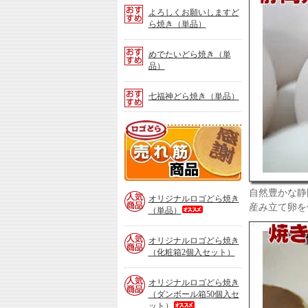
よろしくお願いしますど
ら焼き（単品）
めでたいどら焼き（単
品）
七福神どら焼き（単品）
ロ
ゴ
ど
ら
「ど
ら
自然豊かな静
焼
オリジナルロゴどら焼き
き」
産み立て卵を
（単品）
売
れ
オリジナルロゴどら焼き
筋
（化粧箱2個入セット）
商
品
オリジナルロゴどら焼き
（ダンボール箱50個入セ
ット）