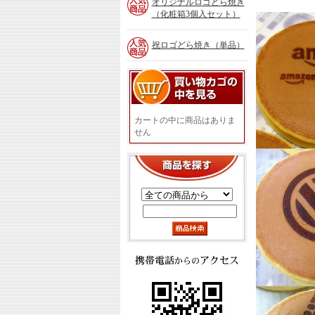
オリジナルロゴどら焼き
（化粧箱3個入セット）
祝ロゴどら焼き（単品）
買
い
物
カ
カートの中に商品はありま
ゴ
せん
の
中
を
商
見
品
る
を
探
す
携
帯
電
話
か