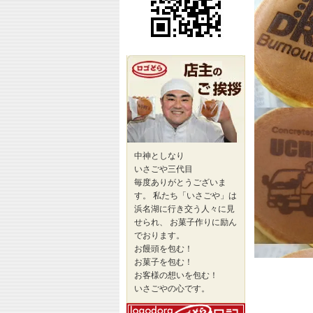
ら
の
ア
ク
セ
ス
「ロ
ゴ
ど
ら
Ⓡ」
店
主
の
中神としなり
ご
いさごや三代目
挨
毎度ありがとうございま
拶
す。 私たち「いさごや」は
浜名湖に行き交う人々に見
せられ、 お菓子作りに励ん
でおります。
お饅頭を包む！
お菓子を包む！
お客様の想いを包む！
いさごやの心です。
店