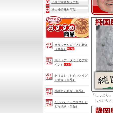
いさごやオリジナル
法人様特殊対応品
ロ
ゴ
ど
ら
Ⓡ「ど
ら
焼
オリジナルロゴどら焼き
き」
（単品）
お
す
焼印（データによるデザ
す
イン）
め
商
品
あけましておめでとうど
ら焼き（単品）
感謝どら焼き（単品）
「しっとり」
しっかりと
たいへんよくできました
どら焼き（単品）