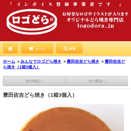
カート
検索
ホーム
＞
みんなでロゴどら焼き
＞
豊田佐吉どら焼き
＞
豊田佐吉ど
ら焼き（1箱3個入）
前の商品へ
次の商品へ
豊田佐吉どら焼き（1箱3個入）