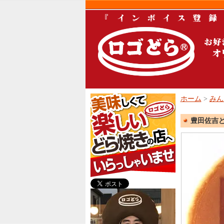
美
ホーム
>
みん
味
し
豊田佐吉ど
く
て
楽
し
い
ど
ら
焼
き
の
店
「ロ