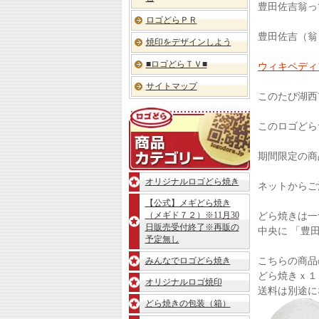
き」
豊田佐吉翁っ
ご
ロゴどらＰＲ
案
豊田佐吉（翁
内
焼印をデザインしよう
■ロゴどらＴＶ■
ウィキペディ
サイトマップ
このたび湖西
ロ
ゴ
このロゴどら
ど
ら
期間限定の商
「ど
ら
オリジナルロゴどら焼き
焼
ネットからご
き」
【公式】メギどら焼き
商
（メギド７２）※11月30
どら焼きは一
品
日販売受付終了※再販の
中央に 「豊
カ
予定無し
テ
ゴ
みんなでロゴどら焼き
こちらの商品
リ
どら焼きｘ１
ー
オリジナルロゴ焼印
送料は別途に
どら焼きの包装（箱）