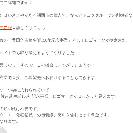
てご存知ですか？
）はいさごやがある湖西市の偉人で、なんとトヨタグループの創始者な
ア参照
←詳しくはこちら
市の「豊田佐吉翁生誕150年記念事業」としてロゴマークが制定され、
サイトでも取り扱えるようになりました。
品になりますので、この機会にいかがでしょうか？
注文で直接、ご希望先へお届けすることもできます。
つ一つ袋に入れられていて、
田佐吉翁生誕150年記念事業」ロゴマークがはっきりと見えます。
の焼印代は不要です。
０ ＋ 化粧箱代 の包装紙、熨斗を含むセット料金です。
なります。