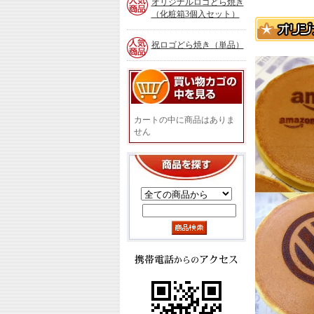
オリジナルロゴどら焼き
（化粧箱3個入セット）
祝ロゴどら焼き（単品）
買
い
物
カ
カートの中に商品はありま
ゴ
せん
の
中
を
商
見
品
る
を
探
す
携
帯
電
話
か