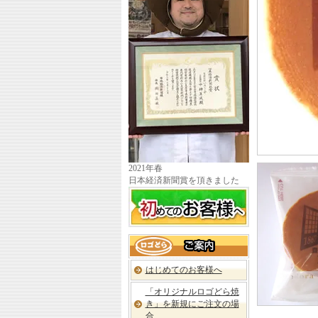
ゴ
ど
ら
Ⓡ」
へ
い
ら
っ
し
ゃ
い
ま
せ
2021年春
日本経済新聞賞を頂きました
初
め
て
の
ロ
お
ゴ
客
ど
様
はじめてのお客様へ
ら
へ
Ⓡ「ど
「オリジナルロゴどら焼
ら
き」を新規にご注文の場
焼
合