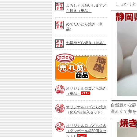
しっかりと
よろしくお願いしますど
ら焼き（単品）
めでたいどら焼き（単
品）
七福神どら焼き（単品）
ロ
ゴ
ど
ら
「ど
ら
焼
オリジナルロゴどら焼き
き」
（単品）
売
れ
自然豊かな静
オリジナルロゴどら焼き
筋
産み立て卵を
（化粧箱2個入セット）
商
品
オリジナルロゴどら焼き
（ダンボール箱50個入セ
ット）