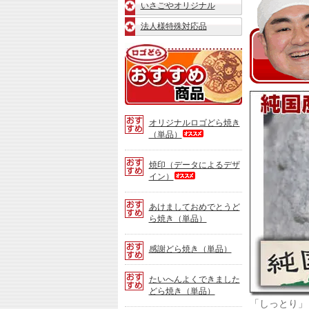
いさごやオリジナル
法人様特殊対応品
ロ
ゴ
ど
ら
Ⓡ「ど
ら
焼
オリジナルロゴどら焼き
き」
（単品）
お
す
焼印（データによるデザ
す
イン）
め
商
品
あけましておめでとうど
ら焼き（単品）
感謝どら焼き（単品）
たいへんよくできました
どら焼き（単品）
「しっとり」