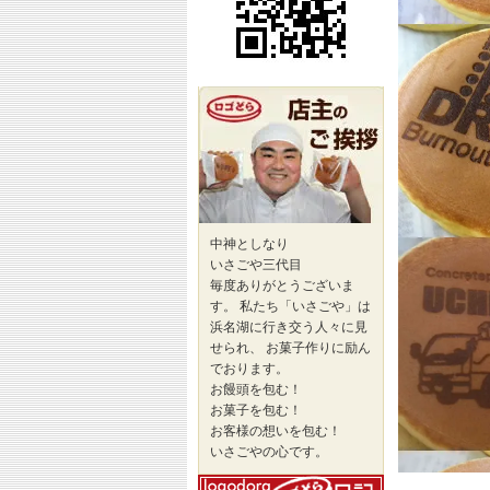
ら
の
ア
ク
セ
ス
「ロ
ゴ
ど
ら
Ⓡ」
店
主
の
中神としなり
ご
いさごや三代目
挨
毎度ありがとうございま
拶
す。 私たち「いさごや」は
浜名湖に行き交う人々に見
せられ、 お菓子作りに励ん
でおります。
お饅頭を包む！
お菓子を包む！
お客様の想いを包む！
いさごやの心です。
店